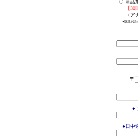
電話
【3
（ア
●譲渡承認
〒
●
●日中