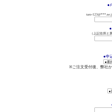
●
taro-123@**
（上記住所と
●申
※ご注文受付後、弊社