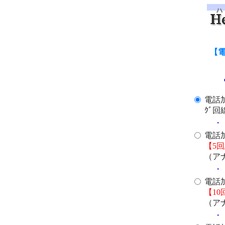
【
電話
ｸﾞ回
・
電話
【5
（ア
・
電話
【1
（ア
・